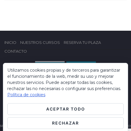
INICIO
NUESTROS CURSOS
RESERVA TU PLAZA
CONTACTO
Utilizamos cookies propias y de terceros para garantizar
el funcionamiento de la web, medir su uso y mejorar
nuestros servicios. Puede aceptar todas las cookies,
rechazar las no necesarias o configurar sus preferencias.
Política de cookies
ACEPTAR TODO
Copyright © 2019 Formación Campus Dental. Todos los derechos
RECHAZAR
servados.
Aviso legal
.
Polícita de Privacidad
.
Información sobre cooki