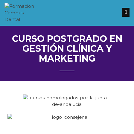
Inicio
Nuestros
cursos
CURSO POSTGRADO EN
GESTIÓN CLÍNICA Y
Reserva
tu
MARKETING
plaza
Clínicas
Dentales
Contacto